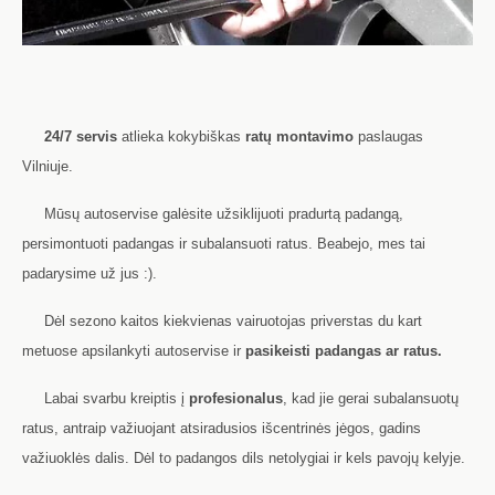
24/7 servis
atlieka kokybiškas
ratų montavimo
paslaugas
Vilniuje.
Mūsų autoservise galėsite užsiklijuoti pradurtą padangą,
persimontuoti padangas ir subalansuoti ratus. Beabejo, mes tai
padarysime už jus :).
Dėl sezono kaitos kiekvienas vairuotojas priverstas du kart
metuose apsilankyti autoservise ir
pasikeisti padangas ar ratus.
Labai svarbu kreiptis į
profesionalus
, kad jie gerai subalansuotų
ratus, antraip važiuojant atsiradusios išcentrinės jėgos, gadins
važiuoklės dalis. Dėl to padangos dils netolygiai ir kels pavojų kelyje.