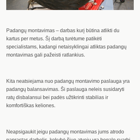
Padangų montavimas – darbas kurį būtina atlikti du
kartus per metus. Šį darbą turėtume patikėti
specialistams, kadangi netaisyklingai atliktas padangų
montavimas gali pažeisti ratlankius.
Kita neatsiejama nuo padangų montavimo paslauga yra
padangų balansavimas. Ši paslauga neleis susidaryti
ratų disbalansui bei padės užtikrinti stabilias ir
komfortiškas keliones.
Neapsigaukit jeigu padangų montavimas jums atrodo
paprastas darbelis, kokybė šiuo atveju yra begalo svarbi.