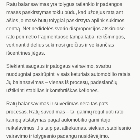
Ratų balansavimas yra tolygus ratlankio ir padangos
masės paskirstymas tokiu būdu, kad uždėjus ratą ant
ašies jo masė būtų tolygiai paskirstyta aplink sukimosi
centrą. Net nedidelės svorio disproporcijos atskiruose
rato perimetro fragmentuose tampa labai reikšmingos,
vertinant didelius sukimosi greičius ir veikiančias
išcentrines jėgas.
Siekiant saugaus ir patogaus vairavimo, svarbu
nuodugniai pasirūpinti visais keturiais automobilio ratais.
Jų balansavimas – vienas iš procesų, padėsiančių
užtikrinti stabilias ir komfortiškas keliones.
Ratų balansavimas ir suvedimas nėra tas pats
procesas. Ratų suvedimas – tai galimų reguliuoti rato
kampų atstatymas pagal automobilio gamintojo
reikalavimus. Jis taip pat atliekamas, siekiant stabilesnio
vairavimo ir tolygesnio padangų nusidėvėjimo.