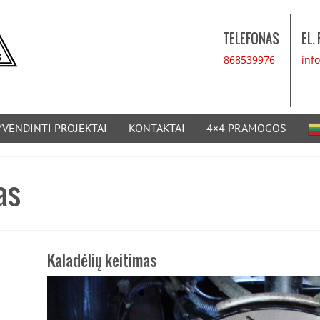
TELEFONAS
EL.
868539976
inf
YVENDINTI PROJEKTAI
KONTAKTAI
4×4 PRAMOGOS
as
Kaladėlių keitimas