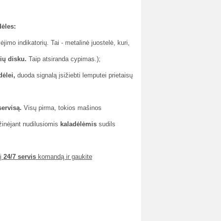
dėles:
jimo indikatorių. Tai - metalinė juostelė, kuri,
ių disku.
Taip atsiranda cypimas.);
dėlei,
duoda signalą įsižiebti lemputei prietaisų
ervisą.
Visų pirma, tokios mašinos
ažinėjant nudilusiomis
kaladėlėmis
sudils
 į
24/7 servis
komandą ir gaukite