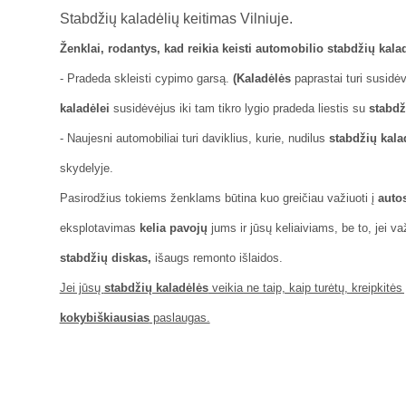
Stabdžių kaladėlių keitimas Vilniuje.
Ženklai, rodantys, kad reikia keisti automobilio stabdžių kala
- Pradeda skleisti cypimo garsą.
(
Kaladėlės
paprastai turi susidėvė
kaladėlei
susidėvėjus iki tam tikro lygio pradeda liestis su
stabdž
- Naujesni automobiliai turi daviklius, kurie, nudilus
stabdžių kala
skydelyje.
Pasirodžius tokiems ženklams būtina kuo greičiau važiuoti į
autos
eksplotavimas
kelia pavojų
jums ir jūsų keliaiviams, be to, jei v
stabdžių diskas,
išaugs remonto išlaidos.
Jei jūsų
stabdžių kaladėlės
veikia ne taip, kaip turėtų, kreipkitės
kokybiškiausias
paslaugas.