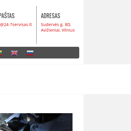
 PAŠTAS
ADRESAS
o@24-7servisas.lt
Sudervės g. 8D,
Avižieniai, Vilnius